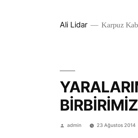
İçeriğe
geç
Ali Lidar
Karpuz Kab
YARALARI
BİRBİRİMİ
Gönderen:
admin
23 Ağustos 2014