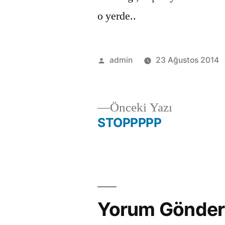
o yerde..
Gönderen:
admin
23 Ağustos 2014
Önceki
Önceki Yazı
yazı:
STOPPPPP
Yazı
dolaşımı
Yorum Gönder