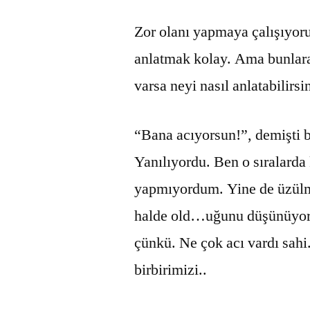
Zor olanı yapmaya çalışıyor
anlatmak kolay. Ama bunlara
varsa neyi nasıl anlatabilirsi
“Bana acıyorsun!”, demişti b
Yanılıyordu. Ben o sıralard
yapmıyordum. Yine de üzülm
halde old…uğunu düşünüyor 
çünkü. Ne çok acı vardı sahi
birbirimizi..