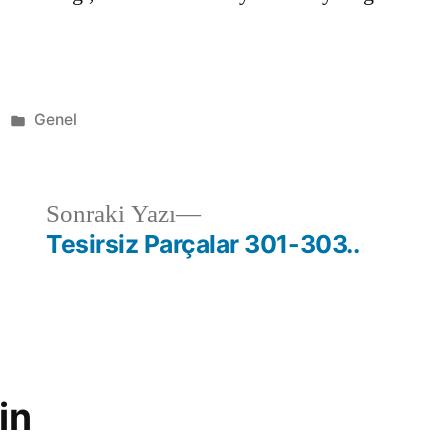
Kategori:
Genel
Sonraki
Sonraki Yazı
yazı:
Tesirsiz Parçalar 301-303..
in