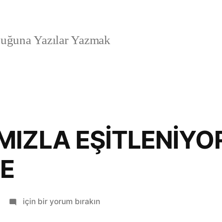
uğuna Yazılar Yazmak
MIZLA EŞİTLENİYO
ZE
YARALARIMIZLA
için bir yorum bırakın
EŞİTLENİYORUZ