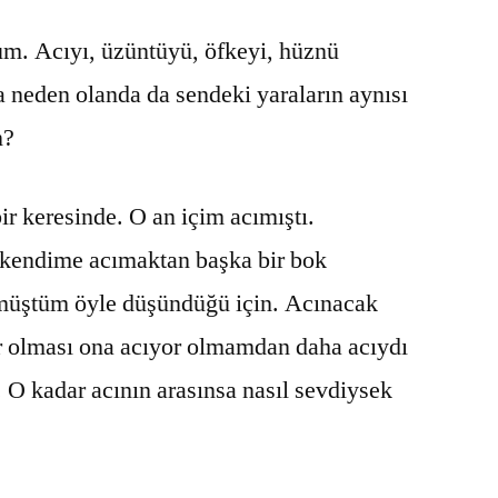
BİRBİRİMİZE
um. Acıyı, üzüntüyü, öfkeyi, hüznü
 neden olanda da sendeki yaraların aynısı
n?
ir keresinde. O an içim acımıştı.
a kendime acımaktan başka bir bok
üştüm öyle düşündüğü için. Acınacak
olması ona acıyor olmamdan daha acıydı
. O kadar acının arasınsa nasıl sevdiysek