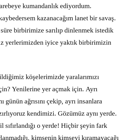
muharebeye kumandanlık ediyordum.
aybedersem kazanacağım lanet bir savaş.
 süre birbirimize sarılıp dinlenmek istedik
z yerlerimizden iyice yaktık birbirimizin
diğimiz köşelerimizde yaralarımızı
çin? Yenilerine yer açmak için. Ayrı
nı günün ağrısını çekip, ayrı insanlara
azırlıyoruz kendimizi. Gözümüz aynı yerde.
l sıfırlandığı o yerde! Hiçbir şeyin fark
ırlanmadığı, kimsenin kimseyi kıramayacağı